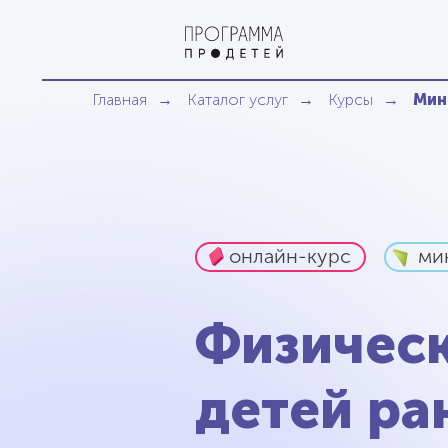
Главная
Каталог услуг
Курсы
Мин
→
→
→
онлайн-курс
ми
Физическ
детей ра