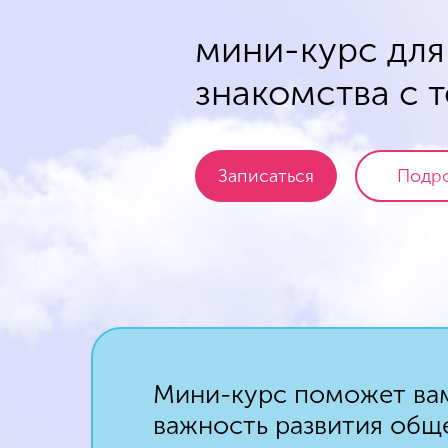
мини-курс для
знакомства с 
Записаться
Подр
Мини-курс поможет вам
важность развития общ