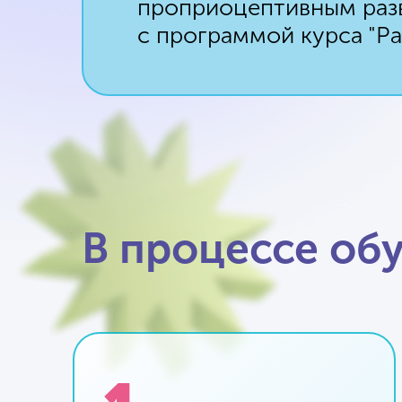
проприоцептивным разв
с программой курса "Ра
В процессе обу