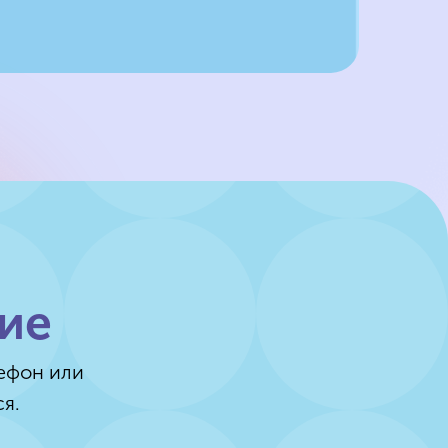
ие
лефон или
я.