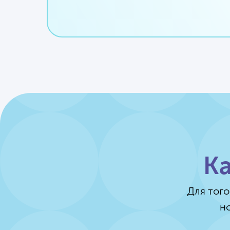
К
Для того
н