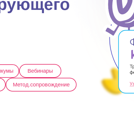
рующего
икумы
Вебинары
Метод.сопровождение